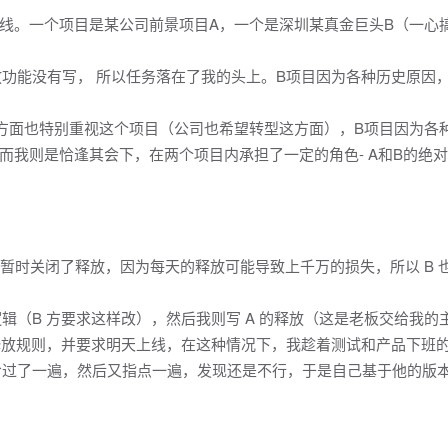
线。一个项目是某公司前景项目A，一个是深圳某真金巨头B（一心
放功能没有写， 所以任务落在了我的头上。B项目因为各种历史原因
方面也特别重视这个项目（公司也希望转型这方面），B项目因为各
而我则是恰逢其会下，在两个项目内承担了一定的角色- A和B的绝
管理暂时关闭了释放，因为每天的释放可能导致上千万的损失，所以 B 
逻辑（B 方要求这样改），然后我则写 A 的释放（这是老板交给我的
个释放规则，并要求明天上线，在这种情况下，我趁着测试和产品下班
辑给过了一遍，然后又指点一遍，发现还是不行，于是自己基于他的版