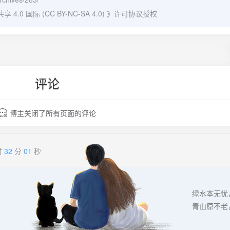
0 国际 (CC BY-NC-SA 4.0)
》许可协议授权
评论
博主关闭了所有页面的评论
时
32
分
01
秒
绿水本无忧
青山原不老