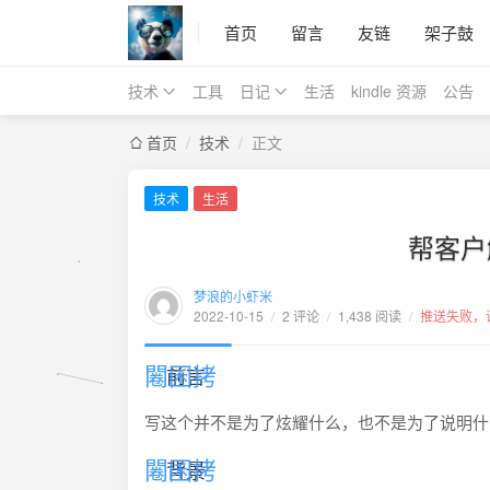
首页
留言
友链
架子鼓
技术
工具
日记
生活
kindle 资源
公告
首页
/
技术
/
正文
技术
生活
帮客户
梦浪的小虾米
2022-10-15
/
2 评论
/
1,438 阅读
/
推送失败，
前言
写这个并不是为了炫耀什么，也不是为了说明什
背景