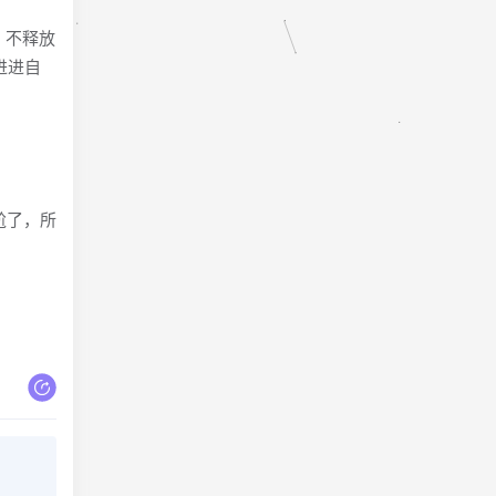
，不释放
进进自
尬了，所