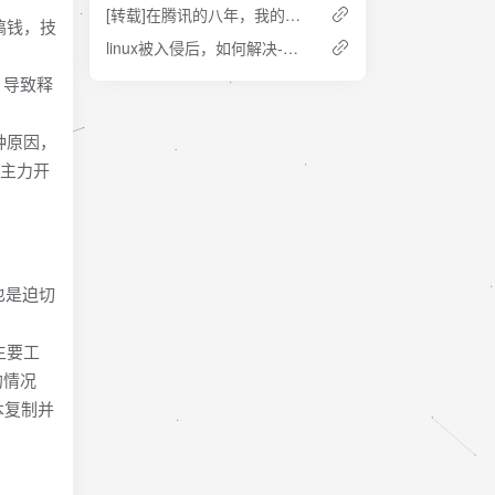
[转载]在腾讯的八年，我的职业思考
搞钱，技
linux被入侵后，如何解决-附上思路
，导致释
种原因，
对主力开
也是迫切
主要工
的情况
本复制并