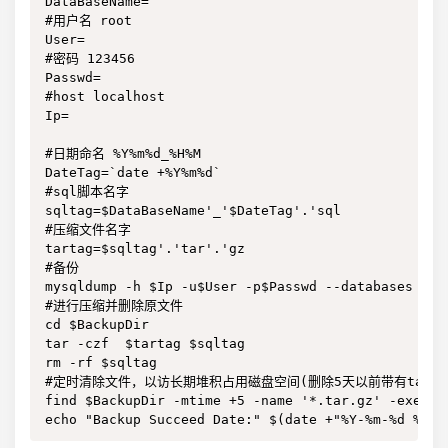
DataBaseName=

#用户名 root

User=

#密码 123456

Passwd=

#host localhost

Ip=

#日期命名 %Y%m%d_%H%M

DateTag=`date +%Y%m%d`

#sql脚本名字

sqltag=$DataBaseName'_'$DateTag'.'sql

#压缩文件名字

tartag=$sqltag'.'tar'.'gz

#备份

mysqldump -h $Ip -u$User -p$Passwd --databases $Da
#进行压缩并删除原文件

cd $BackupDir

tar -czf  $tartag $sqltag

rm -rf $sqltag

#定时清除文件，以访长期堆积占用磁盘空间(删除5天以前带有tar.gz
find $BackupDir -mtime +5 -name '*.tar.gz' -exec rm
echo "Backup Succeed Date:" $(date +"%Y-%m-%d %H:%