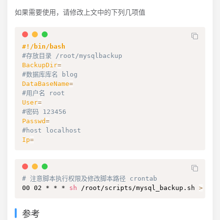
如果需要使用，请修改上文中的下列几项值
#!/bin/bash
#存放目录 /root/mysqlbackup
BackupDir
=
#数据库库名 blog
DataBaseName
=
#用户名 root
User
=
#密码 123456
Passwd
=
#host localhost
Ip
=
# 注意脚本执行权限及修改脚本路径 crontab
00 02 * * * 
sh
 /root/scripts/mysql_backup.sh 
>
 /ro
参考