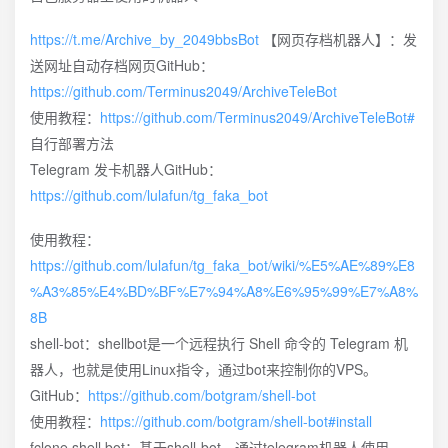
https://t.me/Archive_by_2049bbsBot
【网页存档机器人】：发
送网址自动存档网页GitHub：
https://github.com/Terminus2049/ArchiveTeleBot
使用教程：
https://github.com/Terminus2049/ArchiveTeleBot#
自行部署方法
Telegram 发卡机器人GitHub：
https://github.com/lulafun/tg_faka_bot
使用教程：
https://github.com/lulafun/tg_faka_bot/wiki/%E5%AE%89%E8
%A3%85%E4%BD%BF%E7%94%A8%E6%95%99%E7%A8%
8B
shell-bot：shellbot是一个远程执行 Shell 命令的 Telegram 机
器人，也就是使用Linux指令，通过bot来控制你的VPS。
GitHub：
https://github.com/botgram/shell-bot
使用教程：
https://github.com/botgram/shell-bot#install
fclone shell bot：基于shell-bot，通过telegram机器人使用