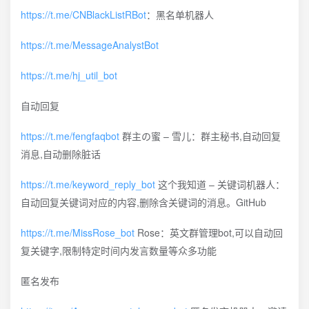
https://t.me/CNBlackListRBot
：黑名单机器人
https://t.me/MessageAnalystBot
https://t.me/hj_util_bot
自动回复
https://t.me/fengfaqbot
群主の蜜 – 雪儿：群主秘书,自动回复
消息,自动删除脏话
https://t.me/keyword_reply_bot
这个我知道 – 关键词机器人：
自动回复关键词对应的内容,删除含关键词的消息。GitHub
https://t.me/MissRose_bot
Rose：英文群管理bot,可以自动回
复关键字,限制特定时间内发言数量等众多功能
匿名发布