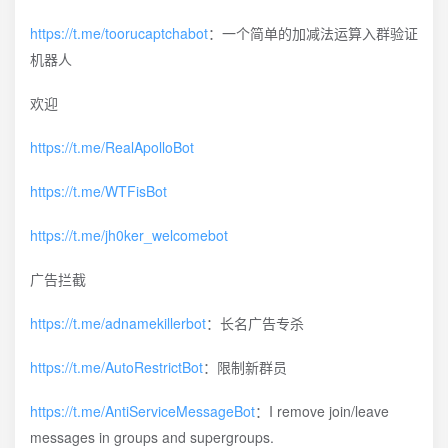
https://t.me/toorucaptchabot
：一个简单的加减法运算入群验证
机器人
欢迎
https://t.me/RealApolloBot
https://t.me/WTFisBot
https://t.me/jh0ker_welcomebot
广告拦截
https://t.me/adnamekillerbot
：长名广告专杀
https://t.me/AutoRestrictBot
：限制新群员
https://t.me/AntiServiceMessageBot
：I remove join/leave
messages in groups and supergroups.