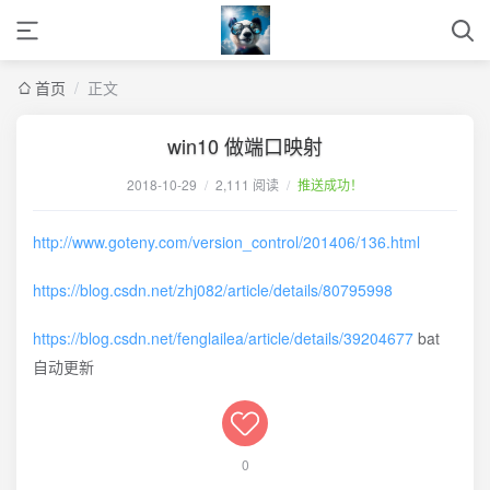
首页
/
正文
win10 做端口映射
2018-10-29
/
2,111 阅读
/
推送成功！
http://www.goteny.com/version_control/201406/136.html
https://blog.csdn.net/zhj082/article/details/80795998
https://blog.csdn.net/fenglailea/article/details/39204677
bat
自动更新
0