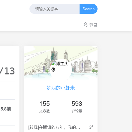
Search
登录
/13
梦浪的小虾米
155
593
el5.8前
文章数
评论量
[转载]在腾讯的八年，我的职业思考