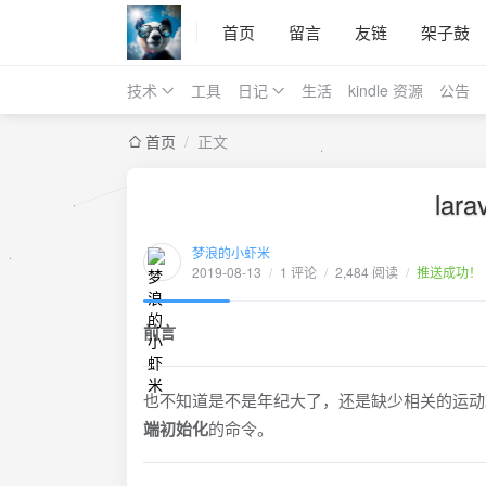
首页
留言
友链
架子鼓
技术
工具
日记
生活
kindle 资源
公告
首页
/
正文
lar
梦浪的小虾米
2019-08-13
/
1 评论
/
2,484 阅读
/
推送成功！
前言
也不知道是不是年纪大了，还是缺少相关的运动
端初始化
的命令。