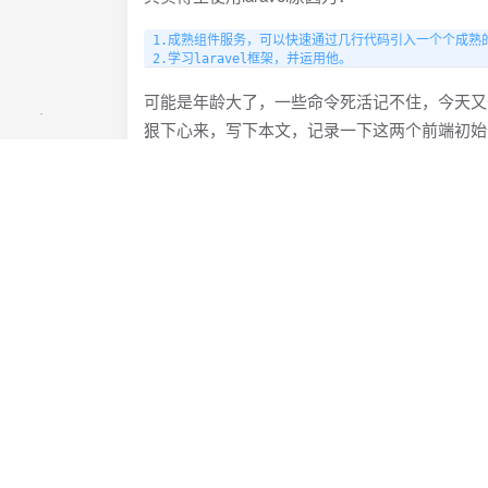
1.成熟组件服务，可以快速通过几行代码引入一个个成熟的
可能是年龄大了，一些命令死活记不住，今天又去l
狠下心来，写下本文，记录一下这两个前端初始
yarn install --no-bin-links

yarn add cross-env

我们通过下面命令把.scss文件编译何成css文件

npm run dev

也可以通过下面的命令，在每次检测到.scss文件发生更改
npm run watch-poll
（这两个命令的执行的前提条件是：安装了yarn,
可以放心大胆的使用）
最后，附上bbs给的参考文档：
[1] [付费可看的链接[：
https://learnku.com/course
[2]
使用npm安装：
https://learnku.com/docs/lara