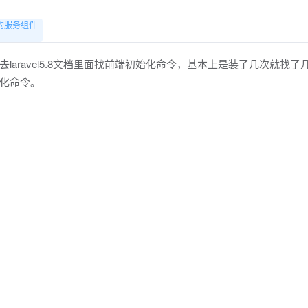
服务组件

aravel5.8文档里面找前端初始化命令，基本上是装了几次就找了
化命令。
时，自动将其编译为.css文件

所以没有安装的小伙伴就不要尝试了。而Homestead默认安装了yar
s/laravel-essential-training/5.8/style-beautification/4067
]][1] （付
vel/5.8/mix/3905