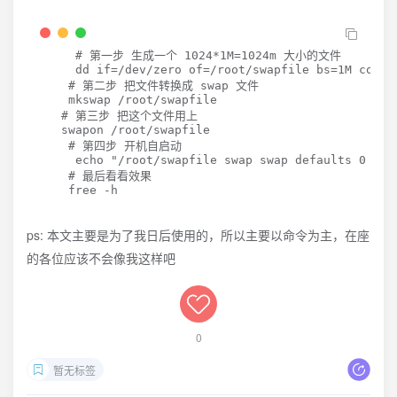
# 第一步 生成一个 1024*1M=1024m 大小的文件
dd
if
=
/dev/zero 
of
=
/root/swapfile 
bs
=
1M 
count
# 第二步 把文件转换成 swap 文件
mkswap
 /root/swapfile

# 第三步 把这个文件用上
swapon
 /root/swapfile

# 第四步 开机自启动
echo
"/root/swapfile swap swap defaults 0 0"
# 最后看看效果 
free
 -h
ps: 本文主要是为了我日后使用的，所以主要以命令为主，在座
的各位应该不会像我这样吧
0
暂无标签