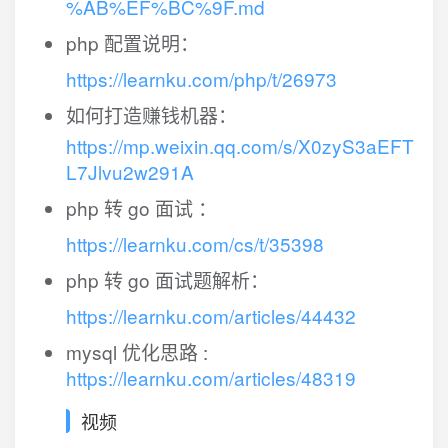
%AB%EF%BC%9F.md
php 配置说明：
https://learnku.com/php/t/26973
如何打造赚钱机器：
https://mp.weixin.qq.com/s/X0zyS3aEFT
L7Jlvu2w291A
php 转 go 面试 ：
https://learnku.com/cs/t/35398
php 转 go 面试题解析：
https://learnku.com/articles/44432
mysql 优化思路 :
https://learnku.com/articles/48319
视频