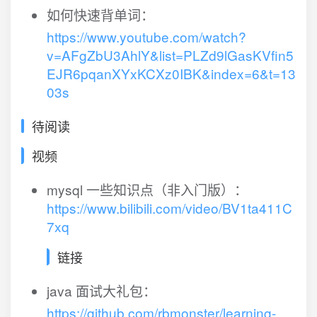
如何快速背单词：
https://www.youtube.com/watch?
v=AFgZbU3AhlY&list=PLZd9lGasKVfin5
EJR6pqanXYxKCXz0IBK&index=6&t=13
03s
待阅读
视频
mysql 一些知识点（非入门版）：
https://www.bilibili.com/video/BV1ta411C
7xq
链接
java 面试大礼包：
https://github.com/rbmonster/learning-