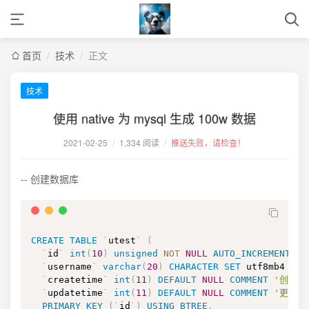
首页
/
技术
/
正文
技术
使用 native 为 mysql 生成 100w 数据
2021-02-25
/
1,334 阅读
/
推送失败，请检查！
-- 创建数据库
CREATE
TABLE
`
utest
`
(
`
id
`
int
(
10
)
unsigned
NOT
NULL
AUTO_INCREMENT
CO
`
username
`
varchar
(
20
)
CHARACTER
SET
 utf8mb4 
COL
`
createtime
`
int
(
11
)
DEFAULT
NULL
COMMENT
'创建时
`
updatetime
`
int
(
11
)
DEFAULT
NULL
COMMENT
'更新时
PRIMARY
KEY
(
`
id
`
)
USING
BTREE
,