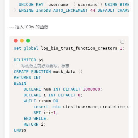
UNIQUE
KEY
`
username
`
(
`
username
`
)
USING
BTREE
)
ENGINE
=
InnoDB
AUTO_INCREMENT
=
44
DEFAULT
CHARSET
=
--- 插入100w 的函数
set
global
 log_bin_trust_function_creators
=
1
;
DELIMITER
-- 写函数之前必须要写，标志
CREATE
FUNCTION
 mock_data 
(
)
RETURNS
INT
BEGIN
DECLARE
 num 
INT
DEFAULT
1000000
;
DECLARE
 i 
INT
DEFAULT
0
;
WHILE
 i
<
num 
DO
insert
into
 utest
(
username
,
createtime
,
upda
SET
 i
=
i
+
1
;
END
WHILE
;
RETURN
 i
;
END
$$
