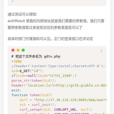
}
通过测试可以得知:
authResult 里面的内网地址就是我们需要的参数值，我们只需
要把参数值取过来放到对应的参数里面就可以了
具体的侧门代理源码可以见。正门的登录接口在评论区
<?php
//header('Content-Type:textml;charset=UTF-8');
$id
=
$_GET
[
"id"
]
;
if
(
$id
==
null
)
{
$id
=
"CCTV1_1500"
;
}
parse_str
(
token
(
$id
)
)
;
header
(
'location:[url=http://gslb.gcable.cn:8070/l
exit
;
function
token
(
$id
)
{
$url
=
"http://27.36.116.229:8085/AAA/aaa?t=A5
$ch
=
curl_init
(
)
;
curl_setopt
(
$ch
,
CURLOPT_URL
,
$url
)
;