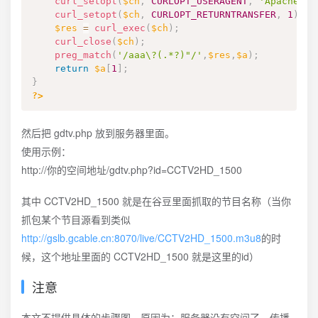
curl_setopt
(
$ch
,
CURLOPT_USERAGENT
,
'Apache-Ht
curl_setopt
(
$ch
,
CURLOPT_RETURNTRANSFER
,
1
)
;
$res
=
curl_exec
(
$ch
)
;
curl_close
(
$ch
)
;
preg_match
(
'/aaa\?(.*?)"/'
,
$res
,
$a
)
;
return
$a
[
1
]
;
}
?>
然后把 gdtv.php 放到服务器里面。
使用示例：
http://你的空间地址/gdtv.php?id=CCTV2HD_1500
其中 CCTV2HD_1500 就是在谷豆里面抓取的节目名称（当你
抓包某个节目源看到类似
http://gslb.gcable.cn:8070/live/CCTV2HD_1500.m3u8
的时
候，这个地址里面的 CCTV2HD_1500 就是这里的id）
注意
本文不提供具体的步骤图，原因为：服务器没有空间了，传播