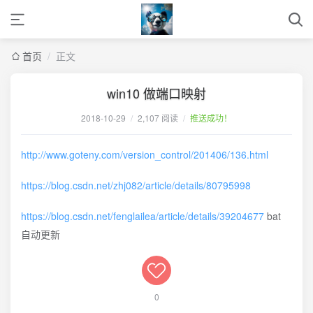
首页
/
正文
win10 做端口映射
2018-10-29
/
2,107 阅读
/
推送成功！
http://www.goteny.com/version_control/201406/136.html
https://blog.csdn.net/zhj082/article/details/80795998
https://blog.csdn.net/fenglailea/article/details/39204677
bat
自动更新
0