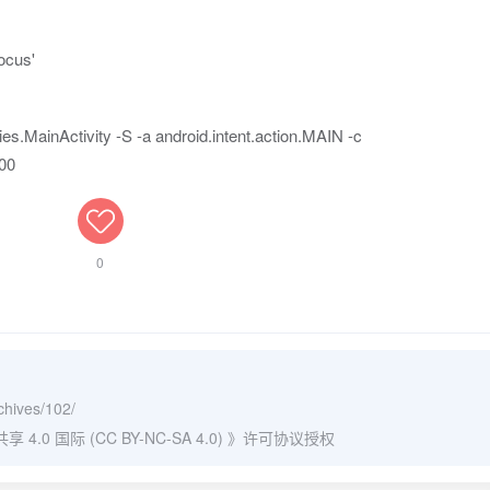
ocus'
ies.MainActivity -S -a android.intent.action.MAIN -c
00
0
rchives/102/
0 国际 (CC BY-NC-SA 4.0)
》许可协议授权