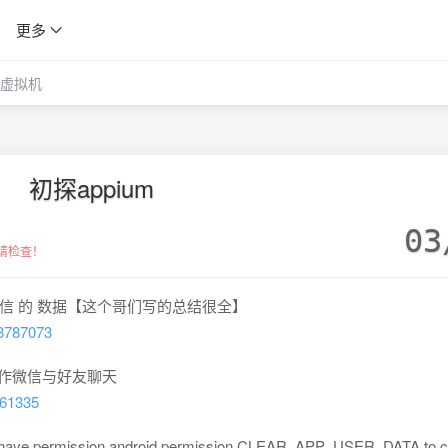
更多
虚拟机
初探appium
03
请检查！
app 微信 的 数据【这个哥们写的总结很全】
/83787073
操作微信与好友聊天
9061335
ermission android.permission.CLEAR_APP_USER_DATA to cl