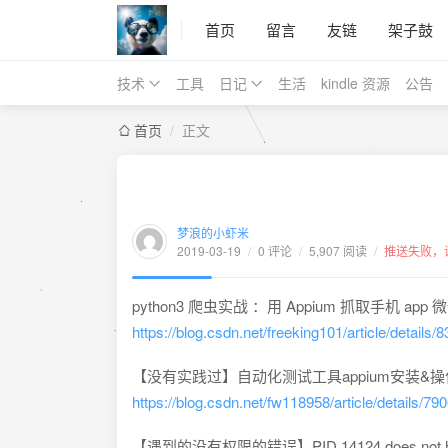
首页
留言
友链
架子鼓
技术
工具
日记
生活
kindle 资源
公告
首页
/
正文
梦浪的小虾米
2019-03-19
/
0 评论
/
5,907 阅读
/
推送失败，
python3 爬虫实战 ：用 Appium 抓取手机 
https://blog.csdn.net/freeking101/article/details
【没有实践过】自动化测试工具appium安装&
https://blog.csdn.net/fw118958/article/details/7
【遇到的没有权限的错误】PID 14124 does not have p