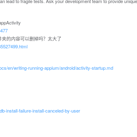
 lead to fragile tests. Ask your development team to provide uniqu
ctivity
6477
mages文件夹的内容可以删掉吗？太大了
85527499.html
cs/en/writing-running-appium/android/activity-startup.md
-install-failure-install-canceled-by-user