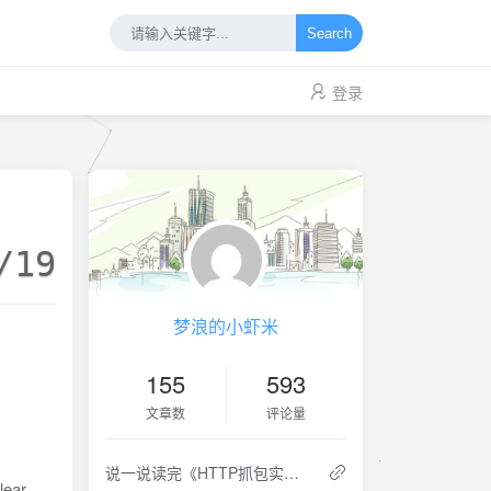
Search
登录
/19
梦浪的小虾米
155
593
文章数
评论量
说一说读完《HTTP抓包实战》这本书的感觉，又称读后感
ear