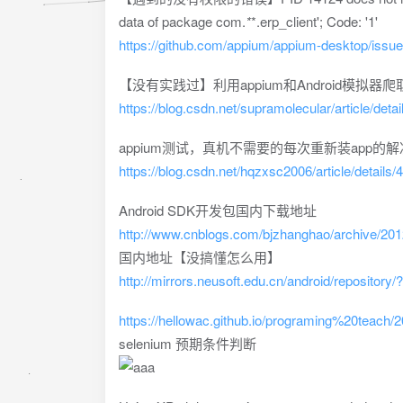
data of package com.
*
*.erp_client'; Code: '1'
https://github.com/appium/appium-desktop/issu
【没有实践过】利用appium和Android模拟
https://blog.csdn.net/supramolecular/article/deta
appium测试，真机不需要的每次重新装app的
https://blog.csdn.net/hqzxsc2006/article/details
Android SDK开发包国内下载地址
http://www.cnblogs.com/bjzhanghao/archive/2012
国内地址【没搞懂怎么用】
http://mirrors.neusoft.edu.cn/android/reposito
https://hellowac.github.io/programing%20teach/
selenium 预期条件判断