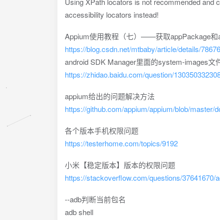
Using XPath locators is not recommended and can
accessibility locators instead!
Appium使用教程（七）——获取appPackage和appA
https://blog.csdn.net/mtbaby/article/details/7867
android SDK Manager里面的system-i
https://zhidao.baidu.com/question/13035033230
appium给出的问题解决方法
https://github.com/appium/appium/blob/master/do
各个版本手机权限问题
https://testerhome.com/topics/9192
小米【稳定版本】版本的权限问题
https://stackoverflow.com/questions/37641670/adb
--adb判断当前包名
adb shell