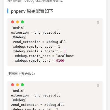
核心问题：debug 死活无法命令断点
phpenv 原始配置如下
[
Redis
]
extension 
=
[
Xdebug
]
;
zend_extension 
=
;
xdebug.remote_enable 
=
1
;
xdebug.remote_autostart 
=
1
;
 xdebug.remote_host 
=
;
 xdebug.remote_port 
=
9100
按照网上要去改为
[
Redis
]
extension 
=
[
Xdebug
]
zend_extension 
=
 xdebug.dll

xdebug.remote_enable 
=
1